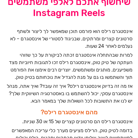
שיחשוף אתכם לאלפי משתמשים
Instagram Reels
אינסטגרם רילס הוא פורמט תוכן שמאפשר לך ליצור ולשתף
סרטונים קצרים ומרתקים, שבניגוד לסטורי של אינסטגרם – לא
נעלמים לאחר 24 שעות.
למרות שבהתחלה אינסטגרם זכתה לביקורת על כך שזוהי
העתקה של טיק טוק, אינסטגרם רילס זכו לתגובות חיוביות מצד
משפיענים, מותגים ומשתמשים. יוצרים רבים אימצו את הפורמט
תוך והשתמשו בו גם על מנת להגדיל את נוכחותם בטיק טוק.
אז מה זה בדיוק אינסטגרם רילס? איך זה עובד? ואיך אתה, מנהל
אינסטגרם עסקי, יכול להשתמש בו באסטרטגיה השיווקית שלך?
יש לנו את התשובות לכל השאלות שלך במאמר הבא.
מהם אינסטגרם רילס?
אינסטגרם רילס הם סרטונים קצרים של 15 או 30 שניות.
בדומה לטיק טוק, הרילס מציעים מערך כלי עריכה המאפשרים
למשתמשים ליצור צילומי וידאו מרתקים ומהנים. רילס יכולים