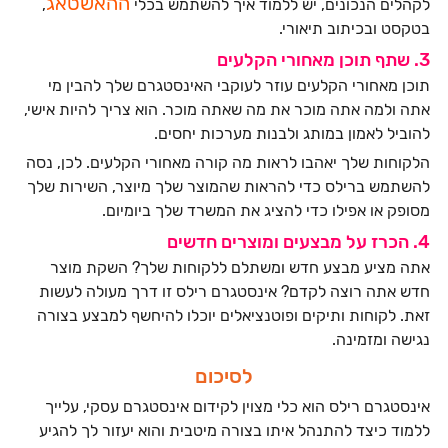
ההאשטאג
לקהלים הנכונים, יש ללמוד איך להשתמש בכלי
,
בטקסט ובכיתוב תיאורי.
3. שתף תוכן מאחורי הקלעים
תוכן מאחורי הקלעים עוזר לעוקבי האינסטגרם שלך להבין מי
אתה ולמה אתה מוכר את מה שאתה מוכר. הוא צריך להיות אישי,
להוביל לאמון במותג ולבנות מערכות יחסים.
הלקוחות שלך יאהבו לראות מה קורה מאחורי הקלעים. לכן, נסה
להשתמש ברילס כדי להראות שהמוצר שלך מיוצר, השירות שלך
מסופק או אפילו כדי להציג את המשרד שלך ביומיום.
4. הכרז על מבצעים ומוצרים חדשים
אתה מציע מבצע חדש ומשתלם ללקוחות שלך? השקת מוצר
חדש אתה רוצה לקדם? אינסטגרם רילס זו דרך מעולה לעשות
זאת. לקוחות ותיקים ופוטנציאלים יוכלו להיחשף למבצע בצורה
נגישה ומזמינה.
לסיכום
אינסטגרם רילס הוא כלי מצוין לקידום אינסטגרם עסקי, עלייך
ללמוד כיצד להתנהל איתו בצורה מיטבית והוא יעזור לך להגיע