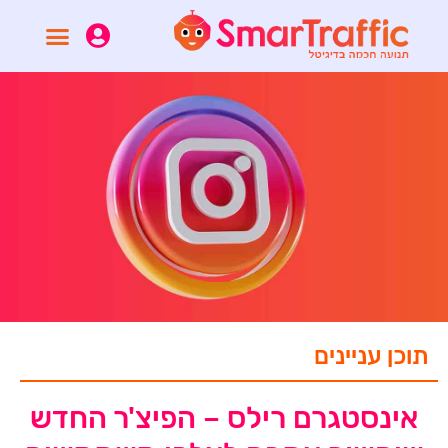
תוכן עניינים
אינסטגרם רילס – הפיצ'ר החדש