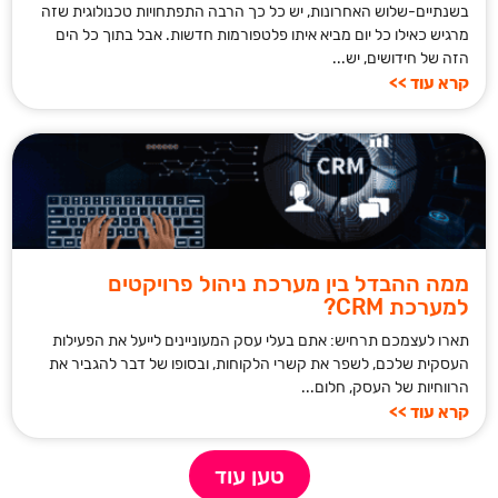
בשנתיים-שלוש האחרונות, יש כל כך הרבה התפתחויות טכנולוגית שזה
מרגיש כאילו כל יום מביא איתו פלטפורמות חדשות. אבל בתוך כל הים
הזה של חידושים, יש...
קרא עוד >>
ממה ההבדל בין מערכת ניהול פרויקטים
למערכת CRM?
תארו לעצמכם תרחיש: אתם בעלי עסק המעוניינים לייעל את הפעילות
העסקית שלכם, לשפר את קשרי הלקוחות, ובסופו של דבר להגביר את
הרווחיות של העסק, חלום...
קרא עוד >>
טען עוד