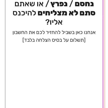
נחסם
/
נפרץ
/ או שאתם
סתם לא מצליחים
להיכנס
שלב ג:
אליו?
אנחנו כאן בשביל להחזיר לכם את החשבון
[תשלום על בסיס הצלחה בלבד]