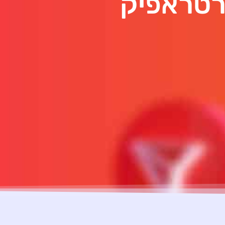
רטראפיק